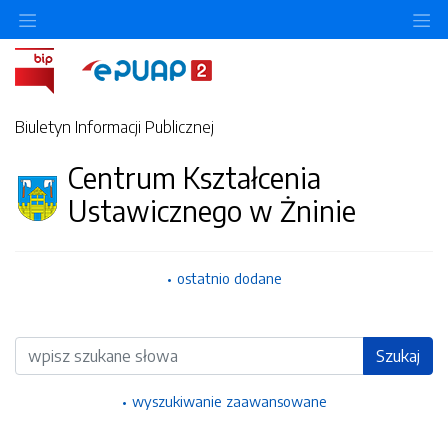
Ukryj/pokaż menu przedmiotowe
Uk
Biuletyn Informacji Publicznej
Centrum Kształcenia
Ustawicznego w Żninie
ostatnio dodane
Wyszukiwarka
Szukaj
wyszukiwanie zaawansowane