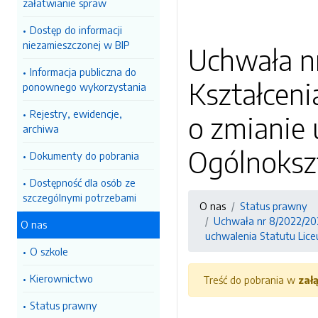
załatwianie spraw
Dostęp do informacji
niezamieszczonej w BIP
Uchwała n
Informacja publiczna do
Kształceni
ponownego wykorzystania
Rejestry, ewidencje,
o zmianie
archiwa
Ogólnokszt
Dokumenty do pobrania
Dostępność dla osób ze
szczególnymi potrzebami
O nas
Status prawny
Uchwała nr 8/2022/202
O nas
uchwalenia Statutu Lice
O szkole
Kierownictwo
Treść do pobrania w
zał
Status prawny