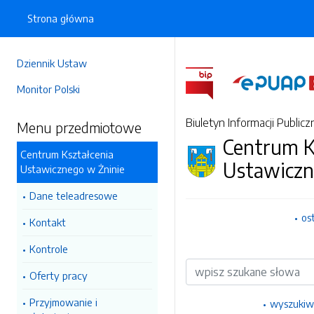
Strona główna
Dziennik Ustaw
Monitor Polski
Biuletyn Informacji Publicz
Menu przedmiotowe
Centrum K
Centrum Kształcenia
Ustawiczn
Ustawicznego w Żninie
Dane teleadresowe
os
Kontakt
Kontrole
Wyszukiwarka
Oferty pracy
Przyjmowanie i
wyszukiw