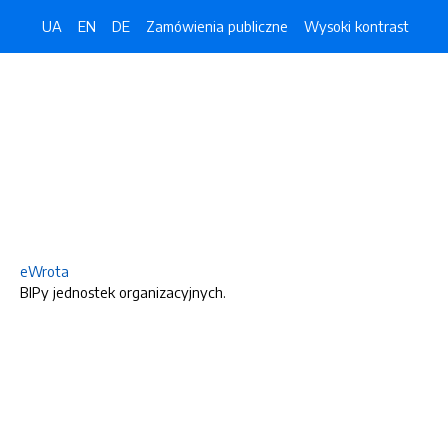
UA
EN
DE
Zamówienia publiczne
Wysoki kontrast
eWrota
BIPy jednostek organizacyjnych.