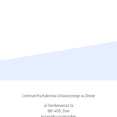
Centrum Kształcenia Ustawicznego w Żninie
ul. Sienkiewicza 1a
88-400, Żnin
kujawsko-pomorskie