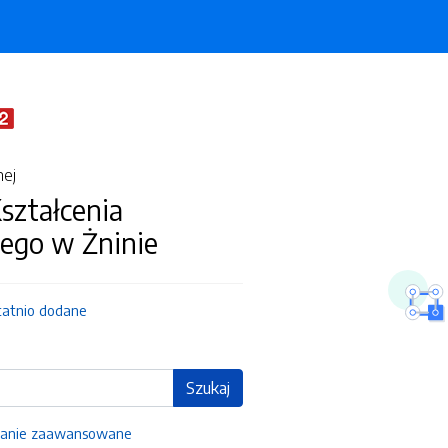
nej
ształcenia
ego w Żninie
tatnio dodane
Szukaj
anie zaawansowane