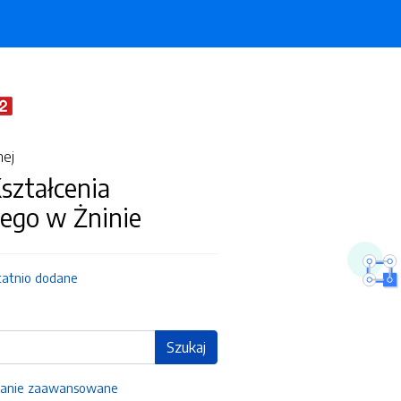
nej
ształcenia
ego w Żninie
tatnio dodane
Szukaj
anie zaawansowane