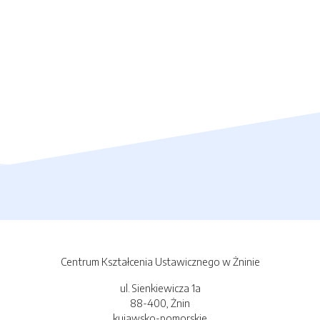
Centrum Kształcenia Ustawicznego w Żninie
ul. Sienkiewicza 1a
88-400, Żnin
kujawsko-pomorskie