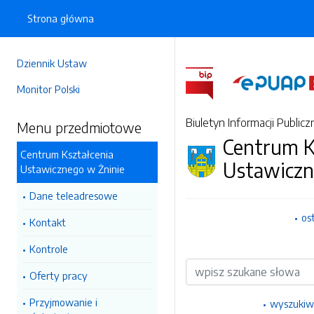
Strona główna
Dziennik Ustaw
Monitor Polski
Biuletyn Informacji Publicz
Menu przedmiotowe
Centrum K
Centrum Kształcenia
Ustawiczn
Ustawicznego w Żninie
Dane teleadresowe
os
Kontakt
Kontrole
Wyszukiwarka
Oferty pracy
Przyjmowanie i
wyszukiw