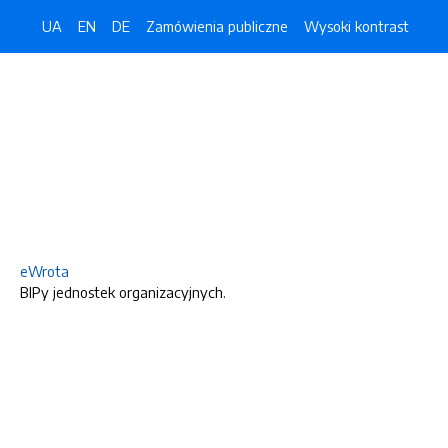
UA
EN
DE
Zamówienia publiczne
Wysoki kontrast
eWrota
BIPy jednostek organizacyjnych.