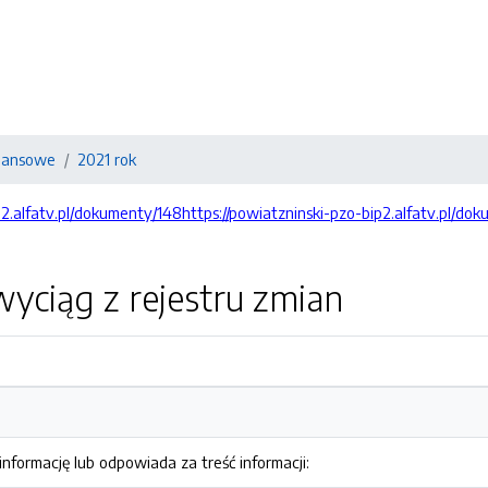
nansowe
2021 rok
p2.alfatv.pl/dokumenty/148https://powiatzninski-pzo-bip2.alfatv.pl/do
yciąg z rejestru zmian
nformację lub odpowiada za treść informacji: