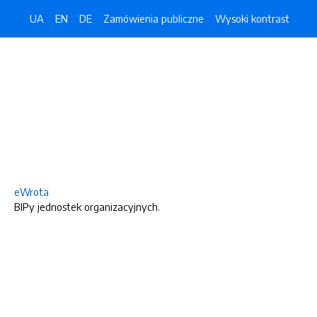
UA
EN
DE
Zamówienia publiczne
Wysoki kontrast
eWrota
BIPy jednostek organizacyjnych.