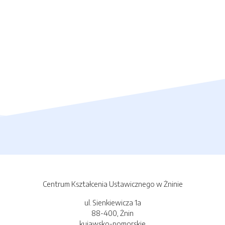
Centrum Kształcenia Ustawicznego w Żninie
ul. Sienkiewicza 1a
88-400, Żnin
kujawsko-pomorskie