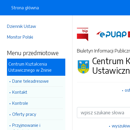
Strona główna
Dziennik Ustaw
Monitor Polski
Biuletyn Informacji Publicz
Menu przedmiotowe
Centrum K
Centrum Kształcenia
Ustawiczn
Ustawicznego w Żninie
Dane teleadresowe
os
Kontakt
Kontrole
Wyszukiwarka
Oferty pracy
Przyjmowanie i
wyszukiw