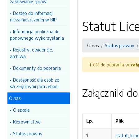
załatwianie spraw
Dostęp do informacji
niezamieszczonej w BIP
Statut Lic
Informacja publiczna do
ponownego wykorzystania
O nas
Status prawny
Rejestry, ewidencje,
archiwa
Treść do pobrania w
zał
Dokumenty do pobrania
Dostępność dla osób ze
szczególnymi potrzebami
Załączniki d
O nas
O szkole
Lp.
Plik
Kierownictwo
Status prawny
1
statut_lo.p