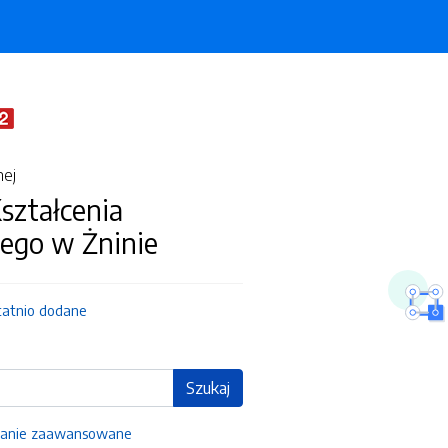
nej
ształcenia
ego w Żninie
tatnio dodane
Szukaj
anie zaawansowane